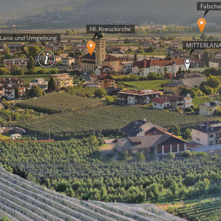
Falscha
Hl. Kreuzkirche
 Lana und Umgebung
MITTERLANA